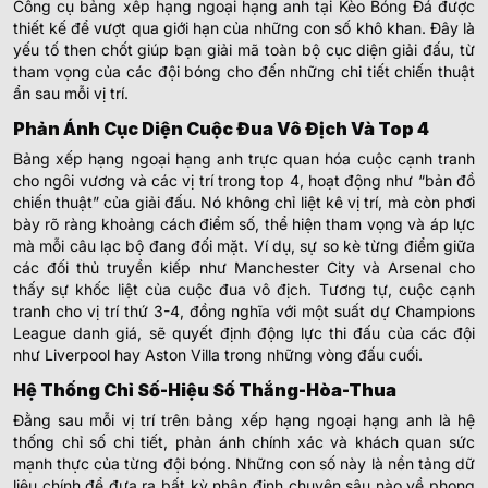
Công cụ bảng xếp hạng ngoại hạng anh tại Kèo Bóng Đá được
thiết kế để vượt qua giới hạn của những con số khô khan. Đây là
yếu tố then chốt giúp bạn giải mã toàn bộ cục diện giải đấu, từ
tham vọng của các đội bóng cho đến những chi tiết chiến thuật
ẩn sau mỗi vị trí.
Phản Ánh Cục Diện Cuộc Đua Vô Địch Và Top 4
Bảng xếp hạng ngoại hạng anh trực quan hóa cuộc cạnh tranh
cho ngôi vương và các vị trí trong top 4, hoạt động như “bản đồ
chiến thuật” của giải đấu. Nó không chỉ liệt kê vị trí, mà còn phơi
bày rõ ràng khoảng cách điểm số, thể hiện tham vọng và áp lực
mà mỗi câu lạc bộ đang đối mặt. Ví dụ, sự so kè từng điểm giữa
các đối thủ truyền kiếp như Manchester City và Arsenal cho
thấy sự khốc liệt của cuộc đua vô địch. Tương tự, cuộc cạnh
tranh cho vị trí thứ 3-4, đồng nghĩa với một suất dự Champions
League danh giá, sẽ quyết định động lực thi đấu của các đội
như Liverpool hay Aston Villa trong những vòng đấu cuối.
Hệ Thống Chỉ Số-Hiệu Số Thắng-Hòa-Thua
Đằng sau mỗi vị trí trên bảng xếp hạng ngoại hạng anh là hệ
thống chỉ số chi tiết, phản ánh chính xác và khách quan sức
mạnh thực của từng đội bóng. Những con số này là nền tảng dữ
liệu chính để đưa ra bất kỳ nhận định chuyên sâu nào về phong