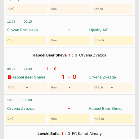
-
-
-
12-08
|
00:15
-
Slovan Bratislava
Mjallby AIF
Hapoel Beer Sheva
1
:
0
Crvena Zvezda
1
- 0
05-08
|
23:30
1 -
0
Hapoel Beer Sheva
Crvena Zvezda
1
-
-
-
12-08
|
00:00
-
Crvena Zvezda
Hapoel Beer Sheva
Levski Sofia
1
:
0
FC Kairat Almaty