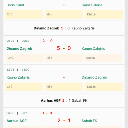
-
Bodo Glimt
Saint Gilloise
Dinamo Zagreb
5
:
0
Kauno Zalgiris
2
- 0
05-08
|
00:00
5 -
0
Dinamo Zagreb
Kauno Zalgiris
-
-
-
12-08
|
23:00
-
Kauno Zalgiris
Dinamo Zagreb
Aarhus AGF
2
:
1
Sabah FK
1
- 0
06-08
|
23:10
2 -
1
Aarhus AGF
Sabah FK