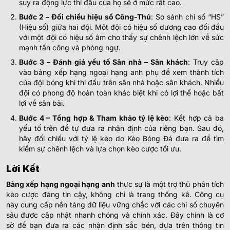
suy ra động lực thi đấu của họ sẽ ở mức rất cao.
Bước 2 – Đối chiếu hiệu số Công-Thủ
: So sánh chỉ số “HS”
(Hiệu số) giữa hai đội. Một đội có hiệu số dương cao đối đầu
với một đội có hiệu số âm cho thấy sự chênh lệch lớn về sức
mạnh tấn công và phòng ngự.
Bước 3 – Đánh giá yếu tố Sân nhà – Sân khách
: Truy cập
vào bảng xếp hạng ngoại hạng anh phụ để xem thành tích
của đội bóng khi thi đấu trên sân nhà hoặc sân khách. Nhiều
đội có phong độ hoàn toàn khác biệt khi có lợi thế hoặc bất
lợi về sân bãi.
Bước 4 – Tổng hợp & Tham khảo tỷ lệ kèo
: Kết hợp cả ba
yếu tố trên để tự đưa ra nhận định của riêng bạn. Sau đó,
hãy đối chiếu với tỷ lệ kèo do Kèo Bóng Đá đưa ra để tìm
kiếm sự chênh lệch và lựa chọn kèo cược tối ưu.
Lời Kết
Bảng xếp hạng ngoại hạng anh
thực sự là một trợ thủ phân tích
kèo cược đáng tin cậy, không chỉ là trang thống kê. Công cụ
này cung cấp nền tảng dữ liệu vững chắc với các chỉ số chuyên
sâu được cập nhật nhanh chóng và chính xác. Đây chính là cơ
sở để bạn đưa ra các nhận định sắc bén, dựa trên thông tin