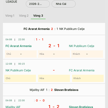
2026-2027
Nhà Cái
Vòng 1
Vòng 2
Vòng 3
FC Ararat Armenia
2
:
1
NK Publikum Celje
1
- 1
04-08
|
22:00
2 -
1
FC Ararat Armenia
NK Publikum Celje
-
-
-
12-08
|
00:15
-
NK Publikum Celje
FC Ararat Armenia
Mjallby AIF
1
:
2
Slovan Bratislava
0
- 0
04-08
|
22:00
1 -
2
Mjallby AIF
Slovan Bratislava