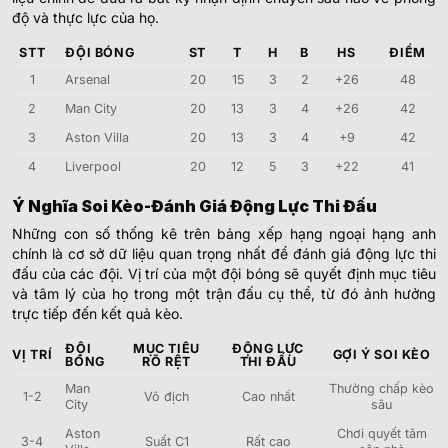
độ và thực lực của họ.
STT
ĐỘI BÓNG
ST
T
H
B
HS
ĐIỂM
1
Arsenal
20
15
3
2
+26
48
2
Man City
20
13
3
4
+26
42
3
Aston Villa
20
13
3
4
+9
42
4
Liverpool
20
12
5
3
+22
41
Ý Nghĩa Soi Kèo-Đánh Giá Động Lực Thi Đấu
Những con số thống kê trên bảng xếp hạng ngoại hạng anh
chính là cơ sở dữ liệu quan trọng nhất để đánh giá động lực thi
đấu của các đội. Vị trí của một đội bóng sẽ quyết định mục tiêu
và tâm lý của họ trong một trận đấu cụ thể, từ đó ảnh hưởng
trực tiếp đến kết quả kèo.
ĐỘI
MỤC TIÊU
ĐỘNG LỰC
VỊ TRÍ
GỢI Ý SOI KÈO
BÓNG
RÕ RỆT
THI ĐẤU
Man
Thường chấp kèo
1-2
Vô địch
Cao nhất
City
sâu
Aston
Chơi quyết tâm
3-4
Suất C1
Rất cao