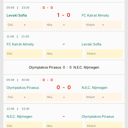
0
- 0
05-08
|
23:30
1 -
0
Levski Sofia
FC Kairat Almaty
-
-
-
11-08
|
21:00
-
FC Kairat Almaty
Levski Sofia
Olympiakos Piraeus
0
:
0
N.E.C. Nijmegen
0
- 0
05-08
|
00:00
0 -
0
Olympiakos Piraeus
N.E.C. Nijmegen
-
-
-
12-08
|
23:30
-
N.E.C. Nijmegen
Olympiakos Piraeus