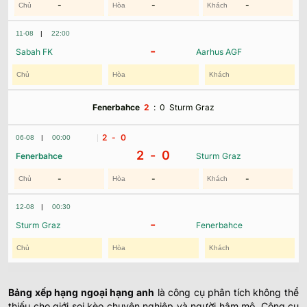
-
-
-
11-08
|
22:00
-
Sabah FK
Aarhus AGF
Fenerbahce
2
:
0
Sturm Graz
2
- 0
06-08
|
00:00
2 -
0
Fenerbahce
Sturm Graz
-
-
-
12-08
|
00:30
-
Sturm Graz
Fenerbahce
Bảng xếp hạng ngoại hạng anh
là công cụ phân tích không thể
thiếu cho giới soi kèo chuyên nghiệp và người hâm mộ. Công cụ