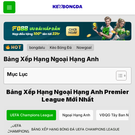
Bỏ
qua
nội
dung
HOT
bongdalu
Kèo Bóng Đá
Nowgoal
Bảng Xếp Hạng Ngoại Hạng Anh
Mục Lục
Bảng Xếp Hạng Ngoại Hạng Anh Premier
League Mới Nhất
UEFA Champions League
Ngoại Hạng Anh
VĐQG Tây Ban Nha
BẢNG XẾP HẠNG BÓNG ĐÁ UEFA CHAMPIONS LEAGUE