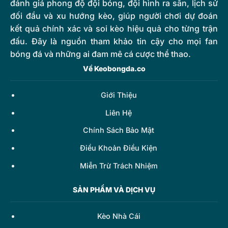
đánh giá phong độ đội bóng, đội hình ra sân, lịch sử
đối đầu và xu hướng kèo, giúp người chơi dự đoán
kết quả chính xác và soi kèo hiệu quả cho từng trận
đấu. Đây là nguồn tham khảo tin cậy cho mọi fan
bóng đá và những ai đam mê cá cược thể thao.
Về Keobongda.co
Giới Thiệu
Liên Hệ
Chính Sách Bảo Mật
Điều Khoản Điều Kiện
Miễn Trừ Trách Nhiệm
SẢN PHẨM VÀ DỊCH VỤ
Kèo Nhà Cái