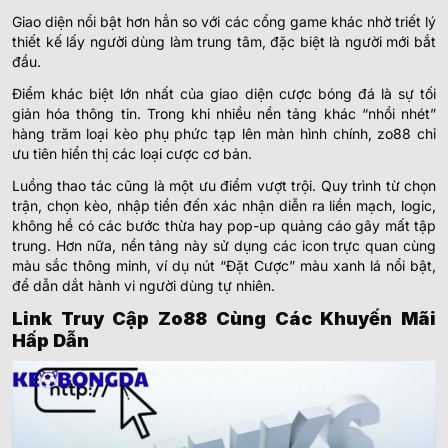
Giao diện nổi bật hơn hẳn so với các cổng game khác nhờ triết lý
thiết kế lấy người dùng làm trung tâm, đặc biệt là người mới bắt
đầu.
Điểm khác biệt lớn nhất của giao diện cược bóng đá là sự tối
giản hóa thông tin. Trong khi nhiều nền tảng khác “nhồi nhét”
hàng trăm loại kèo phụ phức tạp lên màn hình chính, zo88 chỉ
ưu tiên hiển thị các loại cược cơ bản.
Luồng thao tác cũng là một ưu điểm vượt trội. Quy trình từ chọn
trận, chọn kèo, nhập tiền đến xác nhận diễn ra liền mạch, logic,
không hề có các bước thừa hay pop-up quảng cáo gây mất tập
trung. Hơn nữa, nền tảng này sử dụng các icon trực quan cùng
màu sắc thông minh, ví dụ nút “Đặt Cược” màu xanh lá nổi bật,
để dẫn dắt hành vi người dùng tự nhiên.
Link Truy Cập Zo88 Cùng Các Khuyến Mãi
Hấp Dẫn