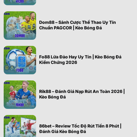
Dom88 – Sảnh Cược Thể Thao Uy Tín
Chuẩn PAGCOR | Kèo Bóng Đá
Fo88 Lừa Đảo Hay Uy Tín | Kèo Bóng Đá
Kiểm Chứng 2026
Rik88 – Đánh Giá Nạp Rút An Toàn 2026 |
Kèo Bóng Đá
86bet – Review Tốc Độ Rút Tiền 8 Phút |
Đánh Giá Kèo Bóng Đá