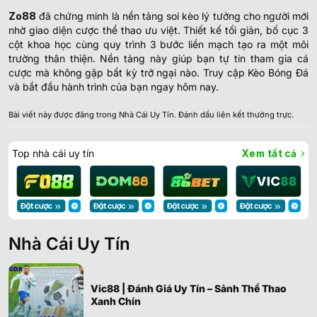
Zo88
đã chứng minh là nền tảng soi kèo lý tưởng cho người mới
nhờ giao diện cược thể thao ưu việt. Thiết kế tối giản, bố cục 3
cột khoa học cùng quy trình 3 bước liền mạch tạo ra một môi
trường thân thiện. Nền tảng này giúp bạn tự tin tham gia cá
cược mà không gặp bất kỳ trở ngại nào. Truy cập Kèo Bóng Đá
và bắt đầu hành trình của bạn ngay hôm nay.
Bài viết này được đăng trong
Nhà Cái Uy Tín
. Đánh dấu
liên kết thường trực
.
Top nhà cái uy tín
Xem tất cả
Nhà Cái Uy Tín
Vic88 | Đánh Giá Uy Tín – Sảnh Thể Thao
Xanh Chín