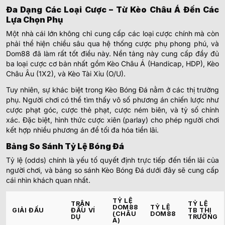
Đa Dạng Các Loại Cược – Từ Kèo Châu Á Đến Các
Lựa Chọn Phụ
Một nhà cái lớn không chỉ cung cấp các loại cược chính mà còn
phải thể hiện chiều sâu qua hệ thống cược phụ phong phú, và
Dom88 đã làm rất tốt điều này. Nền tảng này cung cấp đầy đủ
ba loại cược cơ bản nhất gồm Kèo Châu Á (Handicap, HDP), Kèo
Châu Âu (1X2), và Kèo Tài Xỉu (O/U).
Tuy nhiên, sự khác biệt trong Kèo Bóng Đá nằm ở các thị trường
phụ. Người chơi có thể tìm thấy vô số phương án chiến lược như
cược phạt góc, cược thẻ phạt, cược ném biên, và tỷ số chính
xác. Đặc biệt, hình thức cược xiên (parlay) cho phép người chơi
kết hợp nhiều phương án để tối đa hóa tiền lãi.
Bảng So Sánh Tỷ Lệ Bóng Đá
Tỷ lệ (odds) chính là yếu tố quyết định trực tiếp đến tiền lãi của
người chơi, và bảng so sánh Kèo Bóng Đá dưới đây sẽ cung cấp
cái nhìn khách quan nhất.
TỶ LỆ
TRẬN
TỶ LỆ
DOM88
TỶ LỆ
GIẢI ĐẤU
ĐẤU VÍ
TB THỊ
(CHÂU
DOM88
DỤ
TRƯỜNG
Á)