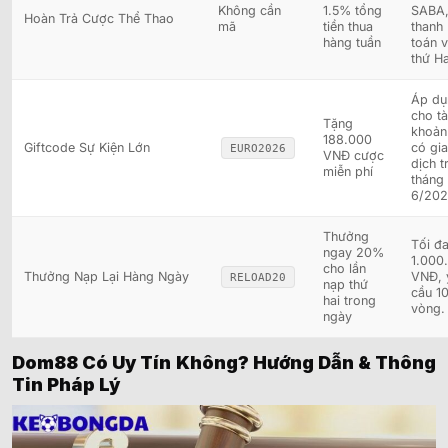
Không cần
1.5% tổng
SABA
Hoàn Trả Cược Thể Thao
mã
tiền thua
thanh
hàng tuần
toán 
thứ Ha
Áp dụ
cho tà
Tặng
khoản
188.000
Giftcode Sự Kiện Lớn
có gi
EURO2026
VNĐ cược
dịch t
miễn phí
tháng
6/202
Thưởng
Tối đ
ngay 20%
1.000
cho lần
Thưởng Nạp Lại Hàng Ngày
VNĐ, 
RELOAD20
nạp thứ
cầu 1
hai trong
vòng.
ngày
Dom88 Có Uy Tín Không? Hướng Dẫn & Thông
Tin Pháp Lý