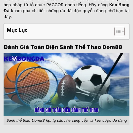
hợp pháp từ tổ chức PAGCOR danh tiếng. Hãy cùng
Kèo Bóng
Đá
khám phá chi tiết những ưu đãi độc quyền đang chờ bạn tại
đây.
Mục Lục
Đánh Giá Toàn Diện Sảnh Thể Thao Dom88
Sảnh thể thao Dom88 hội tụ các nhà cung cấp và kèo cược đa dạng