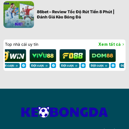
86bet – Review Tốc Độ Rút Tiền 8 Phút |
Đánh Giá Kèo Bóng Đá
Top nhà cái uy tín
Xem tất cả