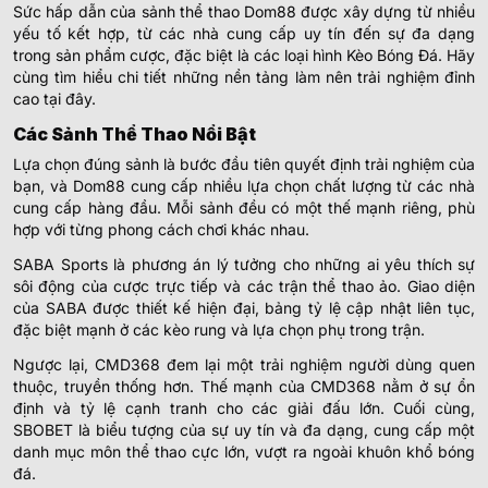
Sức hấp dẫn của sảnh thể thao Dom88 được xây dựng từ nhiều
yếu tố kết hợp, từ các nhà cung cấp uy tín đến sự đa dạng
trong sản phẩm cược, đặc biệt là các loại hình Kèo Bóng Đá. Hãy
cùng tìm hiểu chi tiết những nền tảng làm nên trải nghiệm đỉnh
cao tại đây.
Các Sảnh Thể Thao Nổi Bật
Lựa chọn đúng sảnh là bước đầu tiên quyết định trải nghiệm của
bạn, và Dom88 cung cấp nhiều lựa chọn chất lượng từ các nhà
cung cấp hàng đầu. Mỗi sảnh đều có một thế mạnh riêng, phù
hợp với từng phong cách chơi khác nhau.
SABA Sports là phương án lý tưởng cho những ai yêu thích sự
sôi động của cược trực tiếp và các trận thể thao ảo. Giao diện
của SABA được thiết kế hiện đại, bảng tỷ lệ cập nhật liên tục,
đặc biệt mạnh ở các kèo rung và lựa chọn phụ trong trận.
Ngược lại, CMD368 đem lại một trải nghiệm người dùng quen
thuộc, truyền thống hơn. Thế mạnh của CMD368 nằm ở sự ổn
định và tỷ lệ cạnh tranh cho các giải đấu lớn. Cuối cùng,
SBOBET là biểu tượng của sự uy tín và đa dạng, cung cấp một
danh mục môn thể thao cực lớn, vượt ra ngoài khuôn khổ bóng
đá.