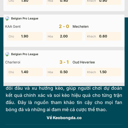
1.80
1.70
0.40
1.90
0.90
1.80
Belgian Pro League
2-0
KAA Gent
Mechelen
1.60
1.90
2.00
1.30
0.60
0.50
Belgian Pro League
Kèo bóng đá
được cập nhật liên tục, bao gồm tất cả
3-1
Charleroi
Oud Heverlee
các giải đấu lớn trong nước và quốc tế. Trang cung
1.40
1.20
0.20
0.50
1.20
1.50
cấp phân tích tỷ lệ kèo chi tiết từ các nhà cái uy tín,
đánh giá phong độ đội bóng, đội hình ra sân, lịch sử
đối đầu và xu hướng kèo, giúp người chơi dự đoán
kết quả chính xác và soi kèo hiệu quả cho từng trận
đấu. Đây là nguồn tham khảo tin cậy cho mọi fan
bóng đá và những ai đam mê cá cược thể thao.
Về Keobongda.co