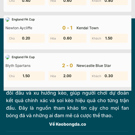
0.40
1.60
0.60
0.50
0.80
1.50
England FA Cup
0-1
Newton Aycliffe
Kendal Town
0.20
0.20
0.60
1.50
0.30
1.50
England FA Cup
Kèo bóng đá
được cập nhật liên tục, bao gồm tất cả
2-0
Blyth Spartans
Newcastle Blue Star
các giải đấu lớn trong nước và quốc tế. Trang cung
0.50
1.50
2.00
0.10
0.30
1.70
cấp phân tích tỷ lệ kèo chi tiết từ các nhà cái uy tín,
đánh giá phong độ đội bóng, đội hình ra sân, lịch sử
đối đầu và xu hướng kèo, giúp người chơi dự đoán
kết quả chính xác và soi kèo hiệu quả cho từng trận
đấu. Đây là nguồn tham khảo tin cậy cho mọi fan
bóng đá và những ai đam mê cá cược thể thao.
Về Keobongda.co