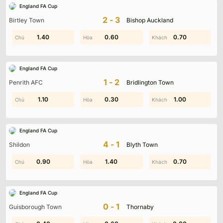
England FA Cup
2-3
Birtley Town
Bishop Auckland
1.80
1.40
0.60
1.80
0.90
0.70
England FA Cup
1-2
Penrith AFC
Bridlington Town
0.80
1.10
0.30
0.50
0.30
1.00
England FA Cup
4-1
Shildon
Blyth Town
0.90
1.30
1.80
1.40
0.20
0.70
England FA Cup
0-1
Guisborough Town
Thornaby