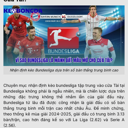
Nhận định kèo Bundesliga dựa trên số bàn thắng trung bình cao
Chuyên mục nhận định kèo bundesliga tập trung vào cửa Tài tại
Bundesliga không phải là ngẫu nhiên, mà là chiến lược dựa trên
những đặc trưng không thể nhầm lẫn của giải đấu này.
Bundesliga từ lâu đã được công nhận là giải đấu có số bàn
thắng trung bình mỗi trận cao nhất châu Âu. Để minh chứng,
theo thống kê mùa giải 2024-2025, giải đấu có trung bình 3.13
bàn/trận, cao hơn đáng kể so với La Liga (2.62) và Serie A
(2.56).