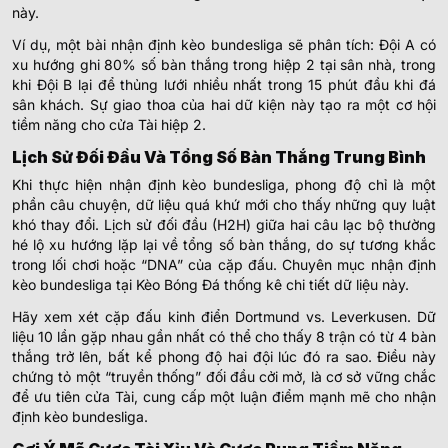
này.
Ví dụ, một bài nhận định kèo bundesliga sẽ phân tích: Đội A có
xu hướng ghi 80% số bàn thắng trong hiệp 2 tại sân nhà, trong
khi Đội B lại để thủng lưới nhiều nhất trong 15 phút đầu khi đá
sân khách. Sự giao thoa của hai dữ kiện này tạo ra một cơ hội
tiềm năng cho cửa Tài hiệp 2.
Lịch Sử Đối Đầu Và Tổng Số Bàn Thắng Trung Bình
Khi thực hiện nhận định kèo bundesliga, phong độ chỉ là một
phần câu chuyện, dữ liệu quá khứ mới cho thấy những quy luật
khó thay đổi. Lịch sử đối đầu (H2H) giữa hai câu lạc bộ thường
hé lộ xu hướng lặp lại về tổng số bàn thắng, do sự tương khắc
trong lối chơi hoặc “DNA” của cặp đấu. Chuyên mục nhận định
kèo bundesliga tại Kèo Bóng Đá thống kê chi tiết dữ liệu này.
Hãy xem xét cặp đấu kinh điển Dortmund vs. Leverkusen. Dữ
liệu 10 lần gặp nhau gần nhất có thể cho thấy 8 trận có từ 4 bàn
thắng trở lên, bất kể phong độ hai đội lúc đó ra sao. Điều này
chứng tỏ một “truyền thống” đối đầu cởi mở, là cơ sở vững chắc
để ưu tiên cửa Tài, cung cấp một luận điểm mạnh mẽ cho nhận
định kèo bundesliga.