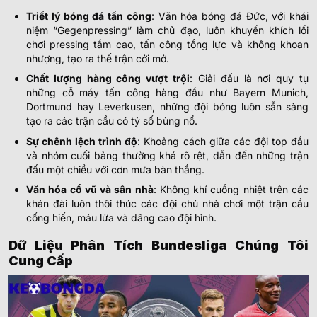
Triết lý bóng đá tấn công
: Văn hóa bóng đá Đức, với khái
niệm “Gegenpressing” làm chủ đạo, luôn khuyến khích lối
chơi pressing tầm cao, tấn công tổng lực và không khoan
nhượng, tạo ra thế trận cởi mở.
Chất lượng hàng công vượt trội
: Giải đấu là nơi quy tụ
những cỗ máy tấn công hàng đầu như Bayern Munich,
Dortmund hay Leverkusen, những đội bóng luôn sẵn sàng
tạo ra các trận cầu có tỷ số bùng nổ.
Sự chênh lệch trình độ
: Khoảng cách giữa các đội top đầu
và nhóm cuối bảng thường khá rõ rệt, dẫn đến những trận
đấu một chiều với cơn mưa bàn thắng.
Văn hóa cổ vũ và sân nhà
: Không khí cuồng nhiệt trên các
khán đài luôn thôi thúc các đội chủ nhà chơi một trận cầu
cống hiến, máu lửa và dâng cao đội hình.
Dữ Liệu Phân Tích Bundesliga Chúng Tôi
Cung Cấp