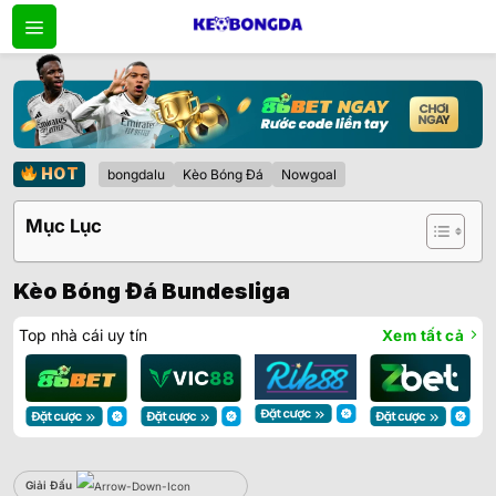
Bỏ
qua
nội
dung
HOT
bongdalu
Kèo Bóng Đá
Nowgoal
Mục Lục
Kèo Bóng Đá Bundesliga
Top nhà cái uy tín
Xem tất cả
Giải Đấu
Sbobet