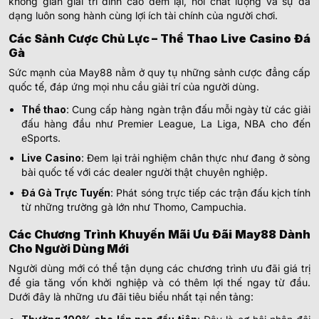
không gian giải trí đỉnh cao đem lại, nơi chất lượng và sự đa
dạng luôn song hành cùng lợi ích tài chính của người chơi.
Các Sảnh Cược Chủ Lực – Thể Thao Live Casino Đá
Gà
Sức mạnh của May88 nằm ở quy tụ những sảnh cược đẳng cấp
quốc tế, đáp ứng mọi nhu cầu giải trí của người dùng.
Thể thao
: Cung cấp hàng ngàn trận đấu mỗi ngày từ các giải
đấu hàng đầu như Premier League, La Liga, NBA cho đến
eSports.
Live Casino
: Đem lại trải nghiệm chân thực như đang ở sòng
bài quốc tế với các dealer người thật chuyên nghiệp.
Đá Gà Trực Tuyến
: Phát sóng trực tiếp các trận đấu kịch tính
từ những trường gà lớn như Thomo, Campuchia.
Các Chương Trình Khuyến Mãi Ưu Đãi May88 Dành
Cho Người Dùng Mới
Người dùng mới có thể tận dụng các chương trình ưu đãi giá trị
để gia tăng vốn khởi nghiệp và có thêm lợi thế ngay từ đầu.
Dưới đây là những ưu đãi tiêu biểu nhất tại nền tảng: