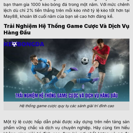
bạn tham gia 1000 kèo bóng đá trong một năm. Với mức chênh
lệch dù chỉ 2% tiền thắng trên mỗi kèo nhờ tỷ lệ kèo tốt hơn tại
May88, khoản lời cuối năm của bạn sẽ cao hơn đáng kể.
Trải Nghiệm Hệ Thống Game Cược Và Dịch Vụ
Hàng Đầu
Hệ thống game cược quy tụ các sảnh giải trí đỉnh cao
Một tỷ lệ cược hấp dẫn phải được xây dựng trên nền tảng sản
phẩm vững chắc và dịch vụ chuyên nghiệp. Hãy cùng tìm hiểu