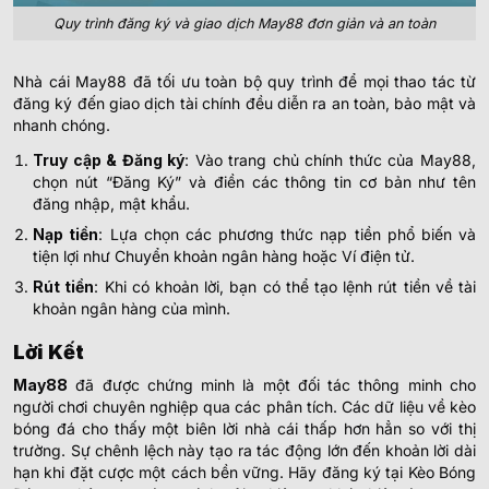
Quy trình đăng ký và giao dịch May88 đơn giản và an toàn
Nhà cái May88 đã tối ưu toàn bộ quy trình để mọi thao tác từ
đăng ký đến giao dịch tài chính đều diễn ra an toàn, bảo mật và
nhanh chóng.
Truy cập & Đăng ký
: Vào trang chủ chính thức của May88,
chọn nút “Đăng Ký” và điền các thông tin cơ bản như tên
đăng nhập, mật khẩu.
Nạp tiền
: Lựa chọn các phương thức nạp tiền phổ biến và
tiện lợi như Chuyển khoản ngân hàng hoặc Ví điện tử.
Rút tiền
: Khi có khoản lời, bạn có thể tạo lệnh rút tiền về tài
khoản ngân hàng của mình.
Lời Kết
May88
đã được chứng minh là một đối tác thông minh cho
người chơi chuyên nghiệp qua các phân tích. Các dữ liệu về kèo
bóng đá cho thấy một biên lời nhà cái thấp hơn hẳn so với thị
trường. Sự chênh lệch này tạo ra tác động lớn đến khoản lời dài
hạn khi đặt cược một cách bền vững. Hãy đăng ký tại Kèo Bóng